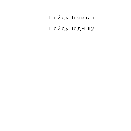
ПойдуПочитаю
ПойдуПодышу