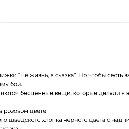
жки “Не жизнь, а сказка”. Но чтобы сесть з
зму бой.
ляются бесценные вещи, которые делали к в
в розовом цвете.
о шведского хлопка черного цвета с надпис
сказка».