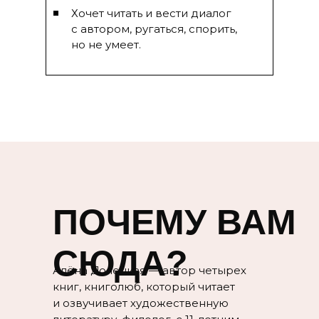
Хочет читать и вести диалог
с автором, ругаться, спорить,
но не умеет.
ПОЧЕМУ ВАМ
СЮДА?
Алёна Долецкая — автор четырех
книг, книголюб, который читает
и озвучивает художественную