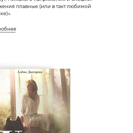
ения плавные (или в такт любимой
ке)».
робнее