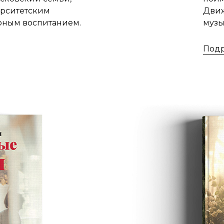
ерситетским
Движ
рным воспитанием.
музы
Под