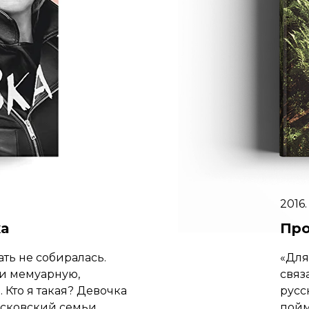
2016
ка
Про
ть не собиралась.
«Для
ни мемуарную,
связ
 Кто я такая? Девочка
русс
сковский семьи,
пойм