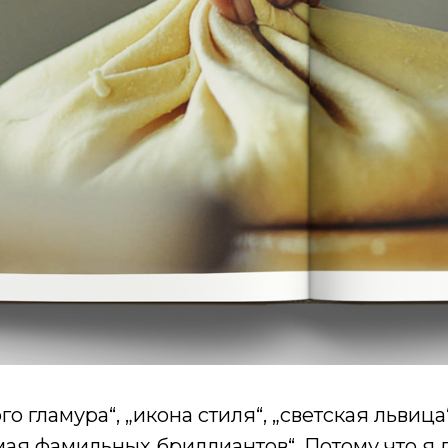
го гламура“, „икона стиля“, „светская львиц
имая фамильных бриллиантов“. Потому что я