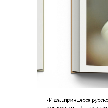
«И да, „принцесса русско
друзей сама. Да, „не сн