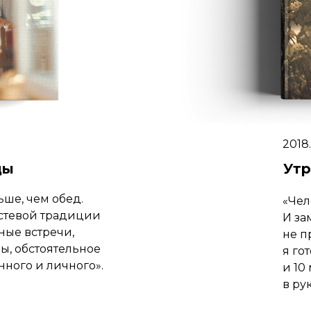
2018
ды
Утр
ше, чем обед.
«Чел
остевой традиции
И за
ные встречи,
не п
ы, обстоятельное
я го
ного и личного».
и 10
в ру