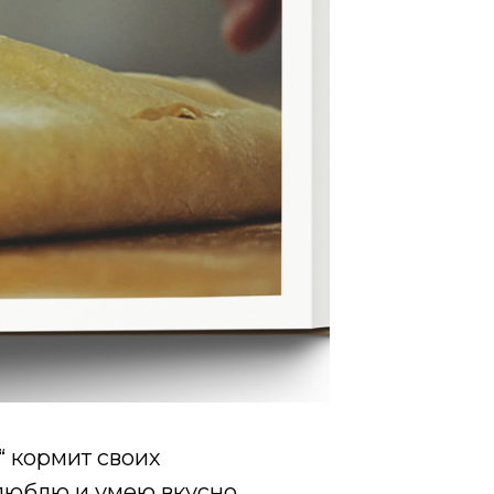
а“ кормит своих
 люблю и умею вкусно