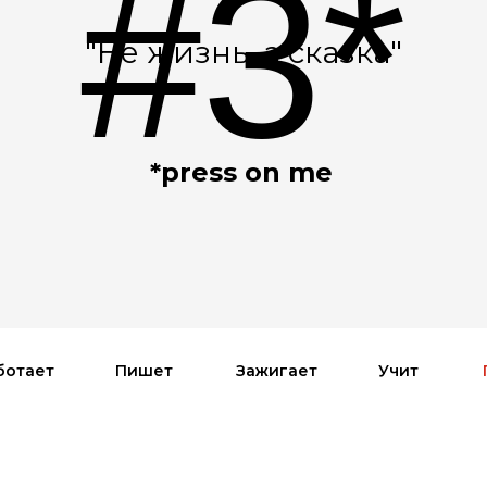
#3*
"Не жизнь, а сказка"
*press on me
ботает
Пишет
Зажигает
Учит