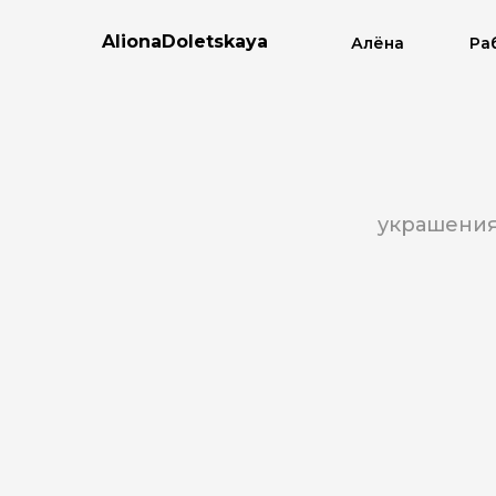
AlionaDoletskaya
Алёна
Ра
украшени