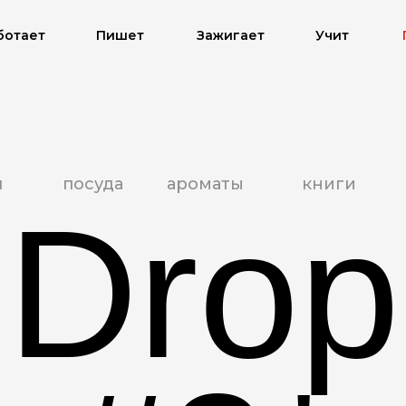
ботает
Пишет
Зажигает
Учит
я
посуда
ароматы
книги
Drop